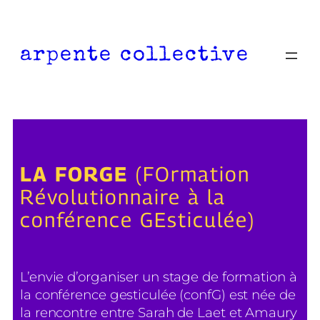
Aller
au
contenu
arpente collective
LA FORGE
(FOrmation
Révolutionnaire à la
conférence GEsticulée)
L’envie d’organiser un stage de formation à
la conférence gesticulée (confG) est née de
la rencontre entre Sarah de Laet et Amaury