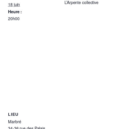
L’Arpente collective
18 juin
Heure :
20h00
LIEU
Marbré
34-36 rue des Palais